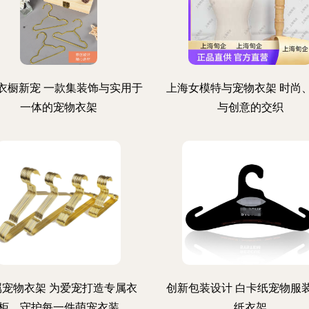
衣橱新宠 一款集装饰与实用于
上海女模特与宠物衣架 时尚
一体的宠物衣架
与创意的交织
属宠物衣架 为爱宠打造专属衣
创新包装设计 白卡纸宠物服
柜，守护每一件萌宠衣装
纸衣架