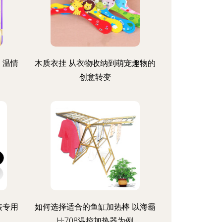
、温情
木质衣挂 从衣物收纳到萌宠趣物的
创意转变
装专用
如何选择适合的鱼缸加热棒 以海霸
H-708温控加热器为例