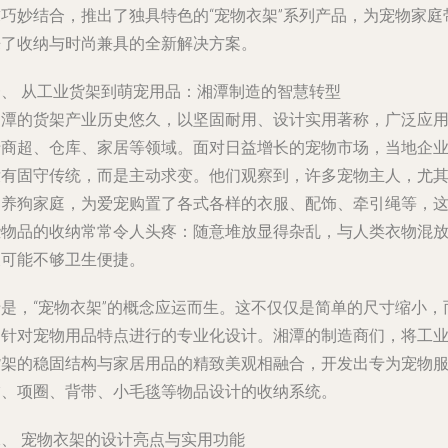
求巧妙结合，推出了独具特色的“宠物衣架”系列产品，为宠物家庭
来了收纳与时尚兼具的全新解决方案。
一、 从工业货架到萌宠用品：湘潭制造的智慧转型
湘潭的货架产业历史悠久，以坚固耐用、设计实用著称，广泛应
于商超、仓库、家居等领域。面对日益增长的宠物市场，当地企
没有固守传统，而是主动求变。他们观察到，许多宠物主人，尤
是养狗家庭，为爱宠购置了各式各样的衣服、配饰、牵引绳等，
些物品的收纳常常令人头疼：随意堆放显得杂乱，与人类衣物混
又可能不够卫生便捷。
于是，“宠物衣架”的概念应运而生。这不仅仅是简单的尺寸缩小，
是针对宠物用品特点进行的专业化设计。湘潭的制造商们，将工
货架的稳固结构与家居用品的精致美观相融合，开发出专为宠物
饰、项圈、背带、小毛毯等物品设计的收纳系统。
二、 宠物衣架的设计亮点与实用功能