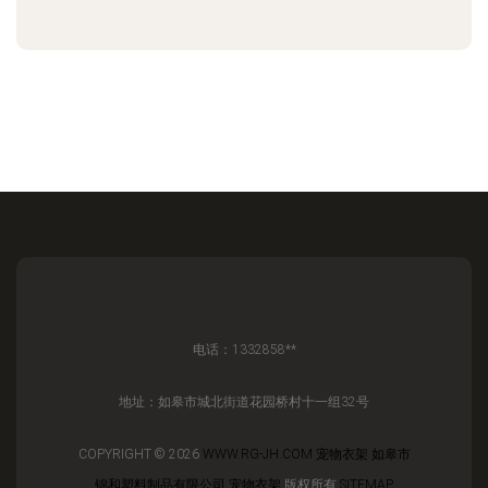
电话：1332858**
地址：如皋市城北街道花园桥村十一组32号
COPYRIGHT © 2026
WWW.RG-JH.COM
宠物衣架
如皋市
锦和塑料制品有限公司
宠物衣架
版权所有
SITEMAP