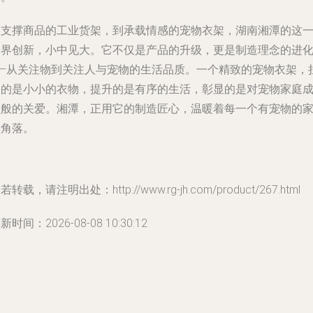
从支撑商品的工业货架，到承载情感的宠物衣架，湖南湘潭的这
跨界创新，小中见大。它不仅是产品的升级，更是制造理念的进
——从关注物到关注人与宠物的生活品质。一个精致的宠物衣架，
起的是小小的衣物，提升的是有序的生活，彰显的是对宠物家庭
员般的关爱。湘潭，正用它的制造匠心，温暖着每一个有宠物的
庭角落。
若转载，请注明出处：http://www.rg-jh.com/product/267.html
新时间：2026-08-08 10:30:12