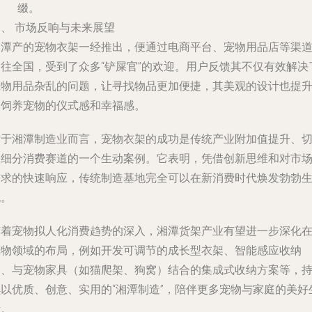
缀。
、 市场反响与未来展望
湘潭产的宠物衣架一经推出，便通过电商平台、宠物用品店等渠
销往全国，受到了众多“铲屎官”的欢迎。用户反馈其不仅有效解决
宠物用品杂乱的问题，让寻找物品更加便捷，其美观的设计也提
了饲养宠物的仪式感和幸福感。
对于湘潭制造业而言，宠物衣架的成功是传统产业附加值提升、
入细分消费赛道的一个生动案例。它表明，凭借创新思维和对市
需求的快速响应，传统制造基地完全可以在新消费时代焕发勃勃
机。
随着宠物拟人化消费趋势的深入，湘潭货架产业有望进一步深化
宠物领域的布局，例如开发可调节的成长型衣架、智能感应收纳
架、与宠物家具（如猫爬架、狗窝）结合的集成式收纳方案等，
续以优质、创意、实用的“湘潭制造”，陪伴更多宠物与家庭的美好
活。