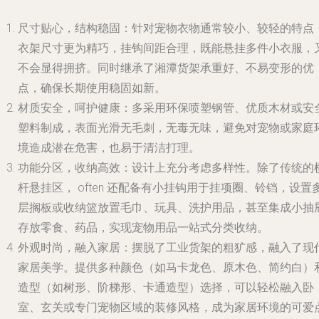
尺寸贴心，结构稳固
：针对宠物衣物通常较小、较轻的特点
衣架尺寸更为精巧，挂钩间距合理，既能悬挂多件小衣服，
不会显得拥挤。同时继承了湘潭货架承重好、不易变形的优
点，确保长期使用稳固如新。
材质安全，呵护健康
：多采用环保喷塑钢管、优质木材或安
塑料制成，表面光滑无毛刺，无毒无味，避免对宠物或家庭
境造成潜在危害，也易于清洁打理。
功能分区，收纳高效
：设计上充分考虑多样性。除了传统的
杆悬挂区， often 还配备有小挂钩用于挂项圈、铃铛，设置
层搁板或收纳篮放置毛巾、玩具、洗护用品，甚至集成小抽
存放零食、药品，实现宠物用品一站式分类收纳。
外观时尚，融入家居
：摆脱了工业货架的粗犷感，融入了现
家居美学。提供多种颜色（如马卡龙色、原木色、简约白）
造型（如树形、阶梯形、卡通造型）选择，可以轻松融入卧
室、玄关或专门宠物区域的装修风格，成为家居环境的可爱