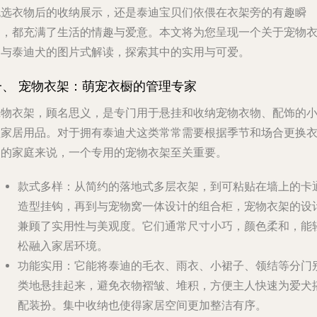
挑选衣物后的收纳展示，还是泰迪宝贝们依偎在衣架旁的有趣瞬
间，都充满了生活的情趣与爱意。本文将为您呈现一个关于宠物
架与泰迪犬的图片式解读，探索其中的实用与可爱。
一、 宠物衣架：萌宠衣橱的管理专家
宠物衣架，顾名思义，是专门用于悬挂和收纳宠物衣物、配饰的
型家居用品。对于拥有泰迪犬这类常常需要根据季节和场合更换
物的家庭来说，一个专用的宠物衣架至关重要。
款式多样
：从简约的落地式多层衣架，到可粘贴在墙上的卡
造型挂钩，再到与宠物窝一体设计的组合柜，宠物衣架的设
兼顾了实用性与美观度。它们通常尺寸小巧，颜色柔和，能
松融入家居环境。
功能实用
：它能将泰迪的毛衣、雨衣、小裙子、领结等分门
类地悬挂起来，避免衣物褶皱、堆积，方便主人快速为爱犬
配装扮。集中收纳也使得家居空间更加整洁有序。