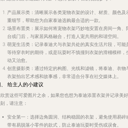
产品展示类
：清晰展示各类宠物衣架的设计、材质、颜色及
重细节，帮助您为自家泰迪选购最合适的一款。
场景布置类
：展示如何将宠物衣架巧妙地安置在房间一角、
台或门后，与家居风格融合，打造人宠共用的和谐空间。
萌宠生活类
：记录泰迪犬与衣架共处的真实生活片段，可能
等待穿衣时的期待，或是玩耍时不慎撞到衣架的滑稽模样，
动又治愈。
创意摄影类
：通过特定的构图、光线和滤镜，将泰迪、衣物
衣架拍出艺术感和故事感，非常适合分享在社交媒体上。
四、 给主人的小建议
在欣赏这些可爱图片之余，如果您也想为泰迪添置衣架并记录美
时刻，请注意：
安全第一
：选择边角圆润、结构稳固的衣架，避免使用易碎
带有易脱落小零件的款式，防止泰迪玩耍时受伤或误食。