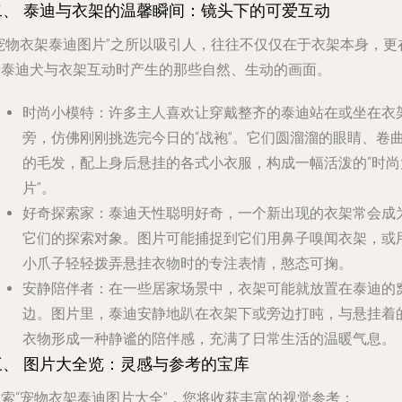
二、 泰迪与衣架的温馨瞬间：镜头下的可爱互动
“宠物衣架泰迪图片”之所以吸引人，往往不仅仅在于衣架本身，更
于泰迪犬与衣架互动时产生的那些自然、生动的画面。
时尚小模特
：许多主人喜欢让穿戴整齐的泰迪站在或坐在衣
旁，仿佛刚刚挑选完今日的“战袍”。它们圆溜溜的眼睛、卷
的毛发，配上身后悬挂的各式小衣服，构成一幅活泼的“时尚
片”。
好奇探索家
：泰迪天性聪明好奇，一个新出现的衣架常会成
它们的探索对象。图片可能捕捉到它们用鼻子嗅闻衣架，或
小爪子轻轻拨弄悬挂衣物时的专注表情，憨态可掬。
安静陪伴者
：在一些居家场景中，衣架可能就放置在泰迪的
边。图片里，泰迪安静地趴在衣架下或旁边打盹，与悬挂着
衣物形成一种静谧的陪伴感，充满了日常生活的温暖气息。
三、 图片大全览：灵感与参考的宝库
搜索“宠物衣架泰迪图片大全”，您将收获丰富的视觉参考：