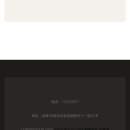
电话：1332858**
地址：如皋市城北街道花园桥村十一组32号
COPYRIGHT © 2026
WWW.RG-JH.COM
宠物衣架
如皋市